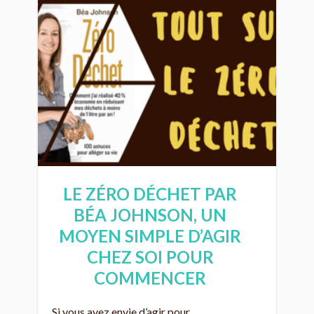
LE ZÉRO DÉCHET PAR
BÉA JOHNSON, UN
MOYEN SIMPLE D’AGIR
CHEZ SOI POUR
COMMENCER
Si vous avez envie d’agir pour