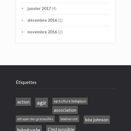
janvier 2017
(4)
décembre 2016
(1)
novembre 2016
(2)
Étiquettes
action
agir
agriculture biologique
association
attraper des grenouilles
biodiversité
béa johnson
bénévole
C'est possible