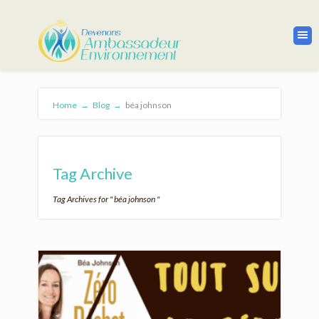
Home
→
Blog
→
béa johnson
Tag Archive
Tag Archives for " béa johnson "