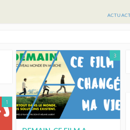
ACTU AC
3
1