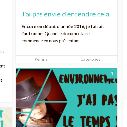
J’ai pas envie d’entendre cela
Encore en début d’année 2016, je faisais
l’autruche.
Quand le documentaire
commence en nous présentant
la
Perrine
Categories ↓
ent
1
nt