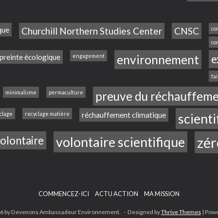
que
Churchill Northern Studies Center
CNSC
co
co
reinte écologique
engagement
environnement
e
fa
minimalisme
permaculture
preuve du réchauffeme
clage
recyclage matière
réchauffement climatique
scienti
olontaire
volontaire scientifique
zér
COMMENCEZ-ICI
ACTU ACTION
MA MISSION
016 by Devenons Ambassadeur Environnement. - Designed by
Thrive Themes
| Pow