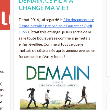
DEMAIN, CE FILM A
CHANGÉ MA VIE !
Début 2016, j’ai regardé le
film documentaire
Demain
réalisé par Mélanie Laurent et Cyril
Dion
. C’était très étrange, je suis sortie de la
salle toute bouleversée comme si je m’étais
enfin réveillée. Comme si tout ce que je
mettais de côté année après année, revenez en
force me dire : Vas-y fonce !
lus
x)
ous
it
de
 en