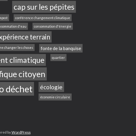
cap sur les pépites
mpost
conférence changement climatique
nsommation d'eau
consommation d'énergie
xpérience terrain
ire changer les choses
fonte de la banquise
nt climatique
quartier
fique citoyen
o déchet
écologie
économie circulaire
ered by
WordPress