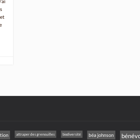
’ai
us
 et
e
tion
attraper des grenouilles
biodiversité
béa johnson
bénév