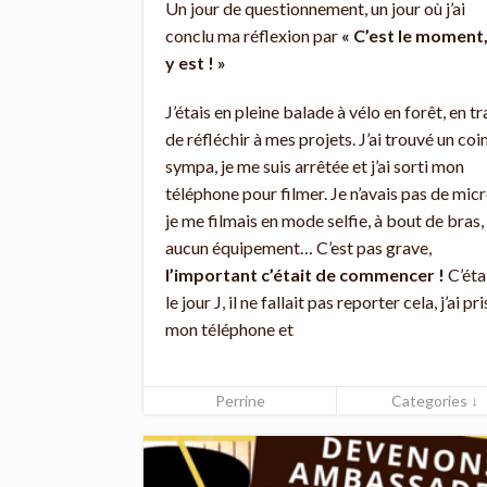
Un jour de questionnement, un jour où j’ai
conclu ma réflexion par
« C’est le moment,
y est ! »
J’étais en pleine balade à vélo en forêt, en tr
de réfléchir à mes projets. J’ai trouvé un coi
sympa, je me suis arrêtée et j’ai sorti mon
téléphone pour filmer. Je n’avais pas de micr
je me filmais en mode selfie, à bout de bras,
aucun équipement… C’est pas grave,
l’important c’était de commencer !
C’éta
le jour J, il ne fallait pas reporter cela, j’ai pri
mon téléphone et
Perrine
Categories ↓