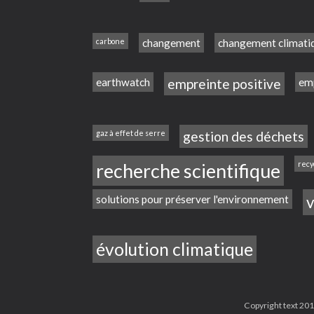
carbone
changement
changement climati
earthwatch
empreinte positive
emp
gaz à effet de serre
gestion des déchets
recherche scientifique
recy
solutions pour préserver l'environnement
v
évolution climatique
Copyright text 2