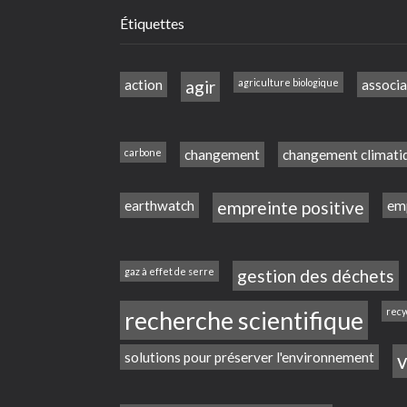
Étiquettes
action
agir
agriculture biologique
associa
carbone
changement
changement climati
earthwatch
empreinte positive
emp
gaz à effet de serre
gestion des déchets
recherche scientifique
recy
solutions pour préserver l'environnement
v