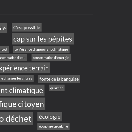
ole
C'est possible
cap sur les pépites
mpost
conférence changement climatique
nsommation d'eau
consommation d'énergie
xpérience terrain
ire changer les choses
fonte de la banquise
nt climatique
quartier
fique citoyen
o déchet
écologie
économie circulaire