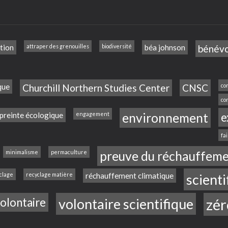
tion
attraper des grenouilles
biodiversité
béa johnson
bénév
que
Churchill Northern Studies Center
CNSC
co
co
reinte écologique
engagement
environnement
e
fa
minimalisme
permaculture
preuve du réchauffeme
clage
recyclage matière
réchauffement climatique
scienti
olontaire
volontaire scientifique
zér