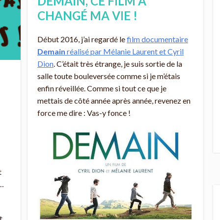
DEMAIN, CE FILM A
CHANGÉ MA VIE !
Début 2016, j’ai regardé le
film documentaire
Demain
réalisé par Mélanie Laurent et Cyril
Dion
. C’était très étrange, je suis sortie de la
salle toute bouleversée comme si je m’étais
enfin réveillée. Comme si tout ce que je
S
mettais de côté année après année, revenez en
force me dire : Vas-y fonce !
t
t…
t