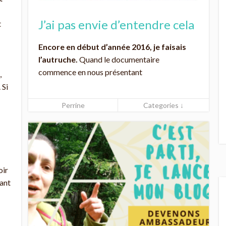
J’ai pas envie d’entendre cela
t
Encore en début d’année 2016, je faisais
l’autruche.
Quand le documentaire
commence en nous présentant
,
 Si
Perrine
Categories ↓
oir
yant