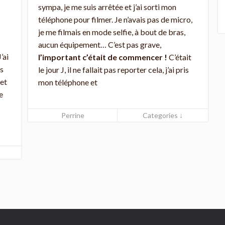
sympa, je me suis arrêtée et j’ai sorti mon
téléphone pour filmer. Je n’avais pas de micro,
je me filmais en mode selfie, à bout de bras,
aucun équipement… C’est pas grave,
’ai
l’important c’était de commencer !
C’était
us
le jour J, il ne fallait pas reporter cela, j’ai pris
 et
mon téléphone et
e
Perrine
Categories ↓