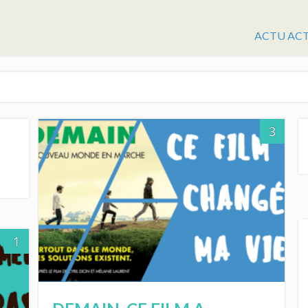
ACTU AC
3
1