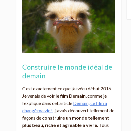
Construire le monde idéal de
demain
C’est exactement ce que j’ai vécu début 2016.
Je venais de voir
le film Demain
, comme je
l’explique dans cet article
Demain, ce film a
changé ma vie !
, j’avais découvert tellement de
façons de
construire un monde tellement
plus beau, riche et agréable à vivre.
Tous