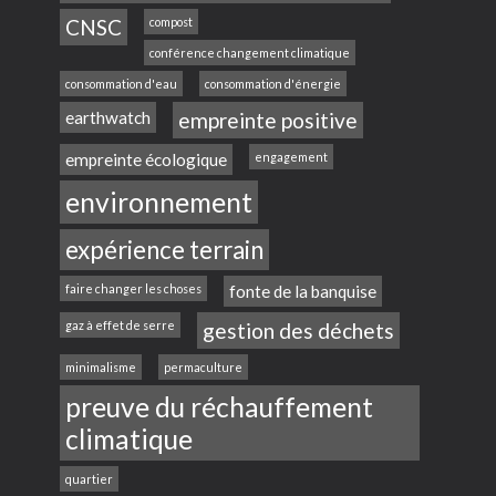
CNSC
compost
conférence changement climatique
consommation d'eau
consommation d'énergie
earthwatch
empreinte positive
empreinte écologique
engagement
environnement
expérience terrain
faire changer les choses
fonte de la banquise
gaz à effet de serre
gestion des déchets
minimalisme
permaculture
preuve du réchauffement
climatique
quartier