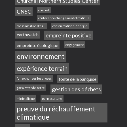
Churchill Northern Studies Center
CNSC
compost
conférence changement climatique
consommation d'eau
consommation d'énergie
earthwatch
empreinte positive
empreinte écologique
engagement
environnement
expérience terrain
faire changer les choses
fonte de la banquise
gaz à effet de serre
gestion des déchets
minimalisme
permaculture
preuve du réchauffement
climatique