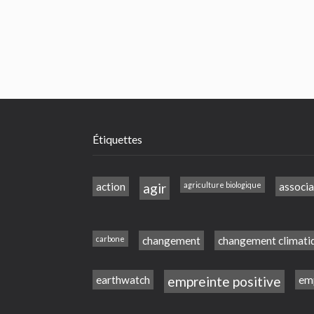
Étiquettes
action
agir
agriculture biologique
associa
carbone
changement
changement climati
earthwatch
empreinte positive
emp