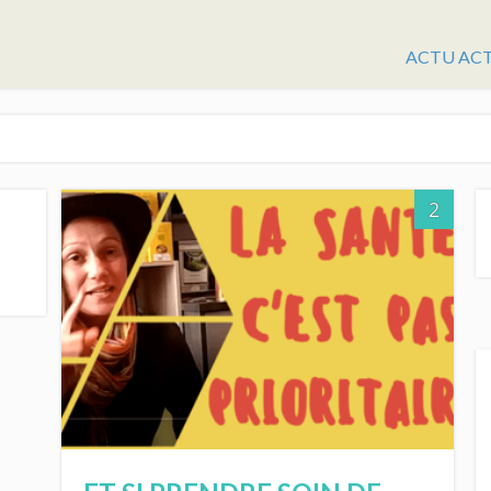
ACTU AC
2