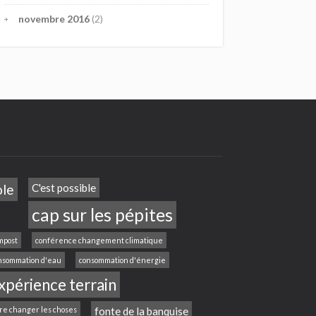
novembre 2016
(2)
ole
C'est possible
cap sur les pépites
mpost
conférence changement climatique
nsommation d'eau
consommation d'énergie
xpérience terrain
ire changer les choses
fonte de la banquise