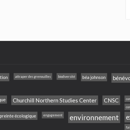
tion
attraper des grenouilles
biodiversité
béa johnson
bénév
que
Churchill Northern Studies Center
CNSC
co
co
reinte écologique
engagement
environnement
e
fa