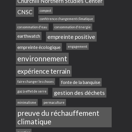
Churchill Northern Studies Center
CNSC
compost
conférence changement climatique
consommation d'eau
consommation d'énergie
earthwatch
empreinte positive
empreinte écologique
engagement
environnement
expérience terrain
faire changer les choses
fonte de la banquise
gaz à effet de serre
gestion des déchets
minimalisme
permaculture
preuve du réchauffement
climatique