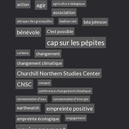
action
agir
agriculture biologique
association
attraper des grenouilles
biodiversité
béa johnson
bénévole
C'est possible
cap sur les pépites
carbone
changement
changement climatique
Churchill Northern Studies Center
CNSC
compost
conférence changement climatique
consommation d'eau
consommation d'énergie
earthwatch
empreinte positive
empreinte écologique
engagement